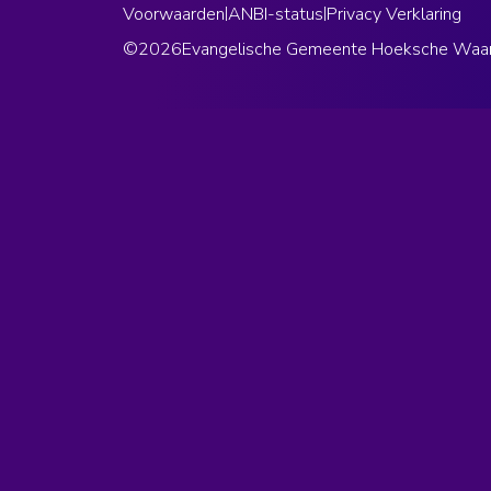
Voorwaarden
|
ANBI-status
|
Privacy Verklaring
©
2026
Evangelische Gemeente Hoeksche Waa