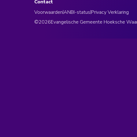
Contact
Voorwaarden
|
ANBI-status
|
Privacy Verklaring
©
2026
Evangelische Gemeente Hoeksche Waa