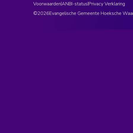
Voorwaarden
|
ANBI-status
|
Privacy Verklaring
©
2026
Evangelische Gemeente Hoeksche Waa