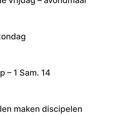
e vrijdag – avondmaal
zondag
p – 1 Sam. 14
elen maken discipelen