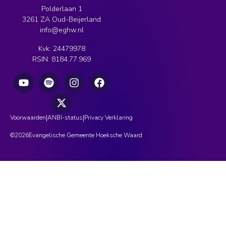
Polderlaan 1
3261 ZA Oud-Beijerland
info@eghw.nl
Kvk: 24479978
RSIN: 8184.77.969
|
|
Voorwaarden
ANBI-status
Privacy Verklaring
©
2026
Evangelische Gemeente Hoeksche Waard