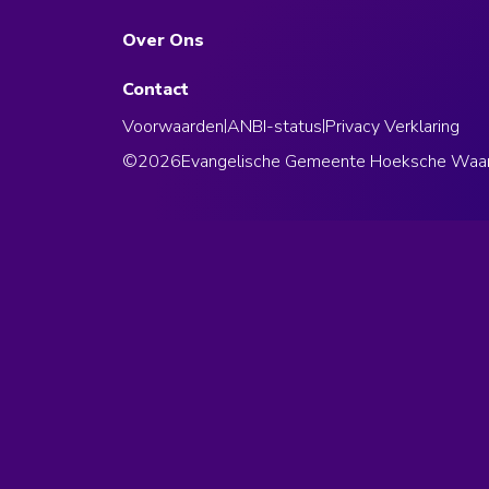
Over Ons
Contact
Voorwaarden
|
ANBI-status
|
Privacy Verklaring
©
2026
Evangelische Gemeente Hoeksche Waa